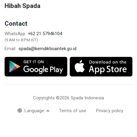
Hibah Spada
Contact
+62 21 57946104
WhatsApp
(9:AM to 8:PM IST)
spada@kemdiktisaintek.go.id
Email:
Copyrights ©2026 Spada Indonesia
Language
Terms of use
Privacy policy