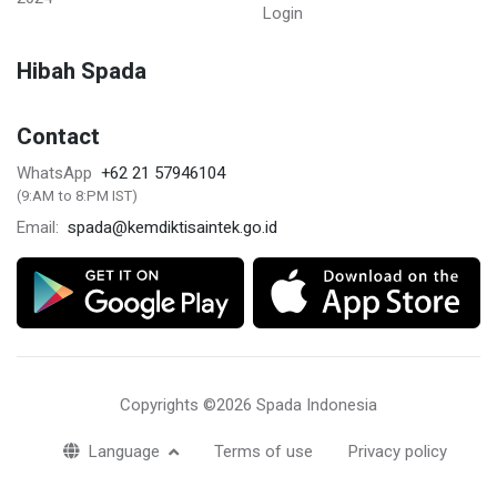
Login
Hibah Spada
Contact
+62 21 57946104
WhatsApp
(9:AM to 8:PM IST)
spada@kemdiktisaintek.go.id
Email:
Copyrights ©2026 Spada Indonesia
Language
Terms of use
Privacy policy