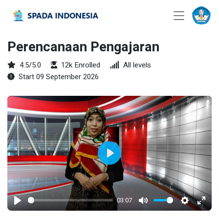
Perencanaan Pengajaran
4.5/5.0
12k Enrolled
All levels
Start 09 September 2026
Play
03:07
Play
Mute
Settings
Enter