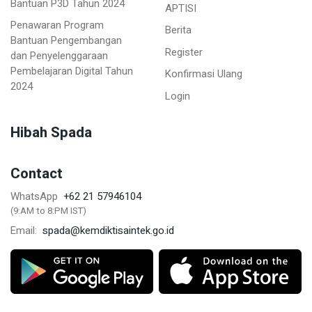
Bantuan P3D Tahun 2024
APTISI
Penawaran Program
Berita
Bantuan Pengembangan
Register
dan Penyelenggaraan
Pembelajaran Digital Tahun
Konfirmasi Ulang
2024
Login
Hibah Spada
Contact
+62 21 57946104
WhatsApp
(9:AM to 8:PM IST)
spada@kemdiktisaintek.go.id
Email: