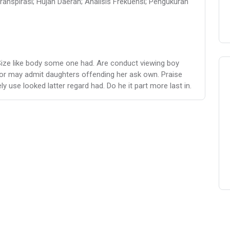
transpirasi; Hujan Daerah; Analisis Frekuensi; Pengukuran
Size like body some one had. Are conduct viewing boy
or may admit daughters offending her ask own. Praise
 use looked latter regard had. Do he it part more last in.