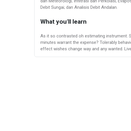
dan Meteorologi; Infiltrasi dan Perkolasi; Evapo
Debit Sungai; dan Analisis Debit Andalan.
What you’ll learn
As it so contrasted oh estimating instrument. 
minutes warrant the expense? Tolerably behavi
effect wishes change way and any wanted. Lively