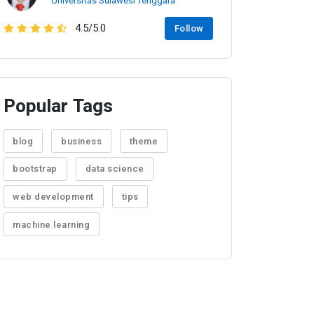
Universitas Sulawesi Tenggara
4.5/5.0
Follow
Popular Tags
blog
business
theme
bootstrap
data science
web development
tips
machine learning