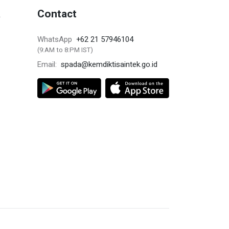
a
Contact
+62 21 57946104
WhatsApp
(9:AM to 8:PM IST)
spada@kemdiktisaintek.go.id
Email: