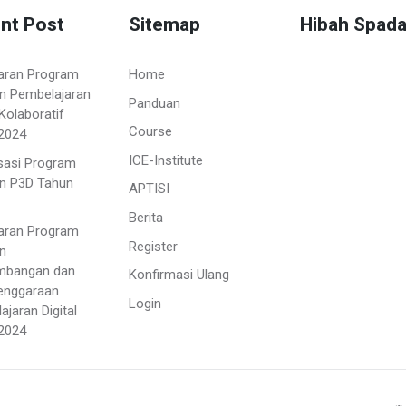
nt Post
Sitemap
Hibah Spad
aran Program
Home
n Pembelajaran
Panduan
Kolaboratif
Course
2024
ICE-Institute
isasi Program
n P3D Tahun
APTISI
Berita
aran Program
Register
n
mbangan dan
Konfirmasi Ulang
enggaraan
Login
jaran Digital
2024